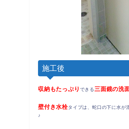
施工後
収納もたっぷり
三面鏡の洗
できる
壁付き水栓
タイプは、蛇口の下に水が
♪