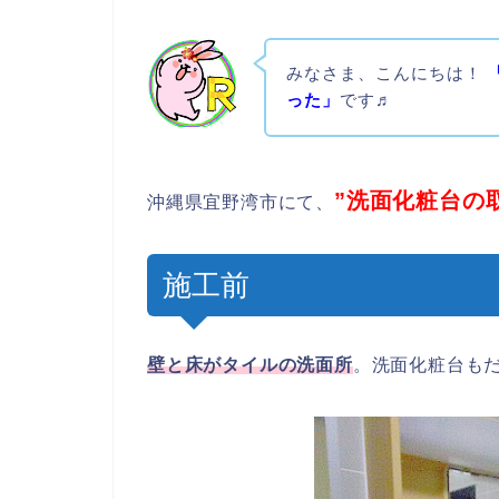
みなさま、こんにちは！
った」
です♬
”
洗面化粧台の
沖縄県宜野湾市にて、
施工前
壁と床がタイルの洗面所
。洗面化粧台も