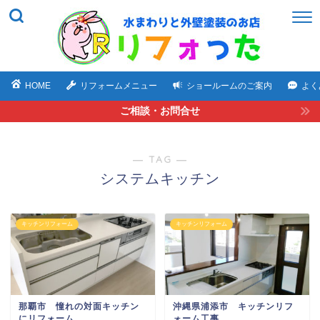
HOME
リフォームメニュー
ショールームのご案内
よく
ご相談・お問合せ
― TAG ―
システムキッチン
キッチンリフォーム
キッチンリフォーム
那覇市 憧れの対面キッチン
沖縄県浦添市 キッチンリフ
にリフォーム
ォーム工事